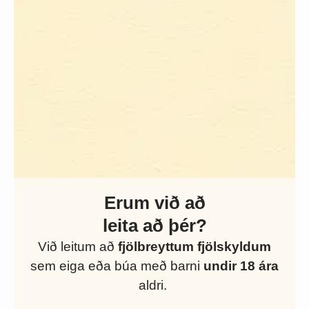
Erum við að
leita að þér?
Við leitum að
fjölbreyttum fjölskyldum
sem eiga eða búa með barni
undir 18 ára
aldri.