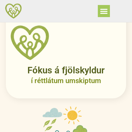
Fókus á fjölskyldur
í réttlátum umskiptum