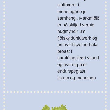
sjálfbærni í
menningarlegu
samhengi. Markmiðið
er að skilja hvernig
hugmyndir um
fjölskylduhlutverk og
umhverfisvernd hafa
þróast í
samfélagslegri vitund
og hvernig þær
endurspeglast í
listum og menningu.