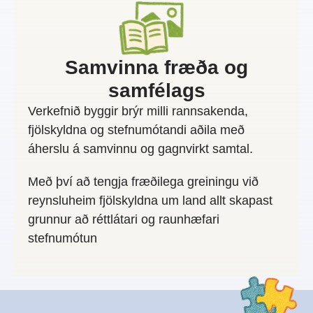
Samvinna fræða og
samfélags
Verkefnið byggir brýr milli rannsakenda,
fjölskyldna og stefnumótandi aðila með
áherslu á samvinnu og gagnvirkt samtal.
Með því að tengja fræðilega greiningu við
reynsluheim fjölskyldna um land allt skapast
grunnur að réttlátari og raunhæfari
stefnumótun