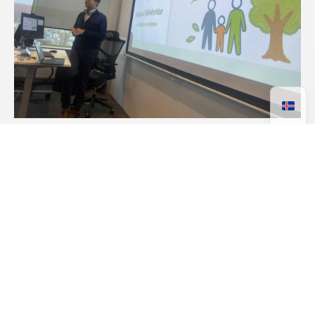
Kynningarviðburður fyrir
fræðimenn og almenning í Sögu
Boðið var til opinnar kynningar á helstu áherslum
rannsóknarverkefnisins Fókus á fjölskyldur í
réttlátum umskiptum þann 9. október í nýuppgerðu
húsnæði Sögu við Hagatorg. Farið