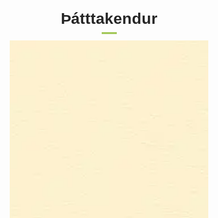
Þátttakendur