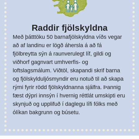
Raddir fjölskyldna
Með þátttöku 50 barnafjölskyldna víðs vegar
að af landinu er lögð áhersla á að fá
fjölbreytta sýn á raunverulegt líf, gildi og
viðhorf gagnvart umhverfis- og
loftslagsmálum. Viðtöl, skapandi skrif barna
og fjölskylduljósmyndir eru notuð til að skapa
rými fyrir rödd fjölskyldnanna sjálfra. Þannig
fæst dýpri innsýn í hvernig réttlát umskipti eru
skynjuð og upplifuð í daglegu lífi fólks með
ólíkan bakgrunn og búsetu.