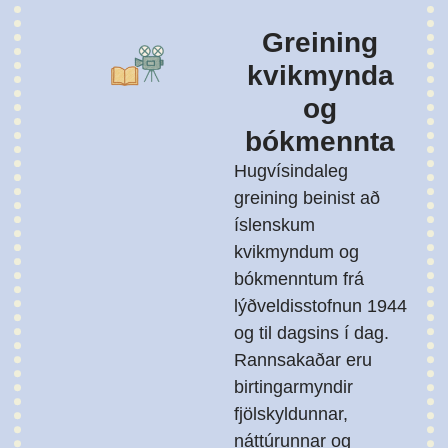
Greining
kvikmynda
og
bókmennta
Hugvísindaleg
greining beinist að
íslenskum
kvikmyndum og
bókmenntum frá
lýðveldisstofnun 1944
og til dagsins í dag.
Rannsakaðar eru
birtingarmyndir
fjölskyldunnar,
náttúrunnar og