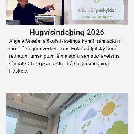
Hugvísindaþing 2026
Angela Snæfellsjökuls Rawlings kynnti rannsóknir
sínar á vegum verkefnisins Fókus á fjölskyldur í
réttlátum umskiptum á málstofu samstarfsnetsins
Climate Change and Affect á Hugvísindaþingi
Háskóla