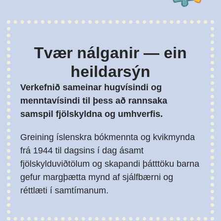
Tvær nálganir — ein
heildarsýn
Verkefnið sameinar hugvísindi og
menntavísindi til þess að rannsaka
samspil fjölskyldna og umhverfis.
Greining íslenskra bókmennta og kvikmynda
frá 1944 til dagsins í dag ásamt
fjölskylduviðtölum og skapandi þátttöku barna
gefur margþætta mynd af sjálfbærni og
réttlæti í samtímanum.